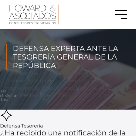
DEFENSA EXPERTA ANTE LA
TESORERÍA GENERAL DE LA
REPÚBLICA
No dejes que un cobro fiscal ponga en riesgo tu
patrimonio. Protegemos tu patrimonio y
resolvemos su situación fiscal con una estrategia
ágil y efectiva ante la TGR.
Defensa Tesorería
¿Ha recibido una notificación de la