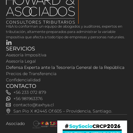
H&A lo conforman
un equipo de abogados y auditores, expertos en
tributación, altamente preparados para administrar la variable
impositiva que afecta a todo tipo de empresas y personas naturales.
SERVICIOS
Asesoría Impositiva
Asesoría Legal
Defensa Experta ante la Tesorería General de la República
Precios de Transferencia
Confidencialidad
CONTACTO
+56 233 072 879
+56 981963376
contacto@taxhya.cl
San Pio X #2445 Of.605 – Providencia, Santiago.
Asociado